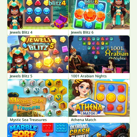
Jewels Blitz 4
Jewels Blitz 6
Jewels Blitz 5
1001 Arabian Nights
Mystic Sea Treasures
Athena Match