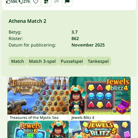
586
276
Athena Match 2
Betyg:
3.7
Röster:
862
Datum för publicering:
November 2025
Match
Match 3-spel
Pusselspel
Tankespel
Treasures of the Mystic Sea
Jewels Blitz 4