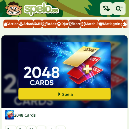
Action
Arkad
Bil
Bräde
Djur
Kort
Match 3
Matlagning
Spela
2048 Cards