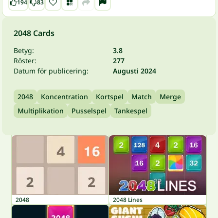
194
83
2048 Cards
Betyg:
3.8
Röster:
277
Datum för publicering:
Augusti 2024
2048
Koncentration
Kortspel
Match
Merge
Multiplikation
Pusselspel
Tankespel
2048
2048 Lines