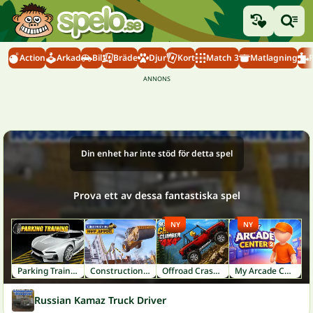
Action
Arkad
Bil
Bräde
Djur
Kort
Match 3
Matlagning
Din enhet har inte stöd för detta spel
Prova ett av dessa fantastiska spel
NY
NY
Parking Training
Construction Ramp Jumping
Offroad Crash Climber 4X4
My Arcade Center 2
Russian Kamaz Truck Driver