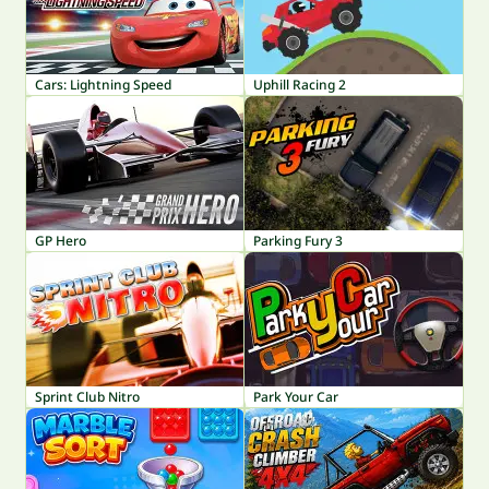
Cars: Lightning Speed
Uphill Racing 2
GP Hero
Parking Fury 3
Sprint Club Nitro
Park Your Car