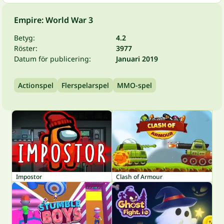
Empire: World War 3
Betyg:
4.2
Röster:
3977
Datum för publicering:
Januari 2019
Actionspel
Flerspelarspel
MMO-spel
Impostor
Clash of Armour