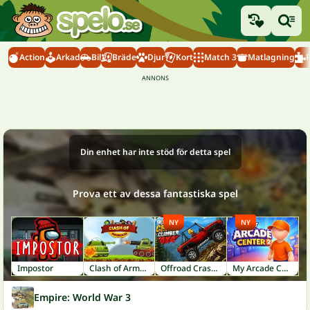
Action
Arkad
Bil
Bräde
Djur
Kort
Match 3
Matlagning
Din enhet har inte stöd för detta spel
Prova ett av dessa fantastiska spel
NY
NY
Impostor
Clash of Armour
Offroad Crash Climber 4X4
My Arcade Center 2
Empire: World War 3