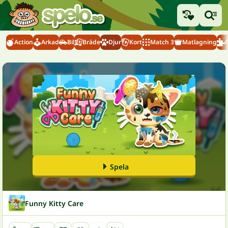
Action
Arkad
Bil
Bräde
Djur
Kort
Match 3
Matlagning
Spela
Funny Kitty Care