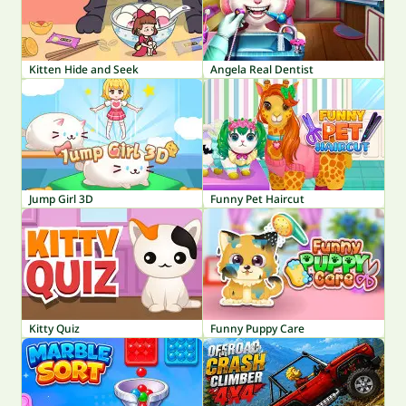
Kitten Hide and Seek
Angela Real Dentist
Jump Girl 3D
Funny Pet Haircut
Kitty Quiz
Funny Puppy Care