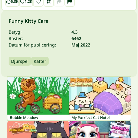
5.3K
1.2K
Funny Kitty Care
Betyg:
4.3
Röster:
6462
Datum för publicering:
Maj 2022
Djurspel
Katter
Bubble Meadow
My Purrfect Cat Hotel