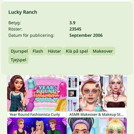
Lucky Ranch
Betyg:
3.9
Röster:
23545
Datum för publicering:
September 2006
Djurspel
Flash
Hästar
Klä på spel
Makeover
Tjejspel
Year Round Fashionista Curly
ASMR Makeover & Makeup Studio