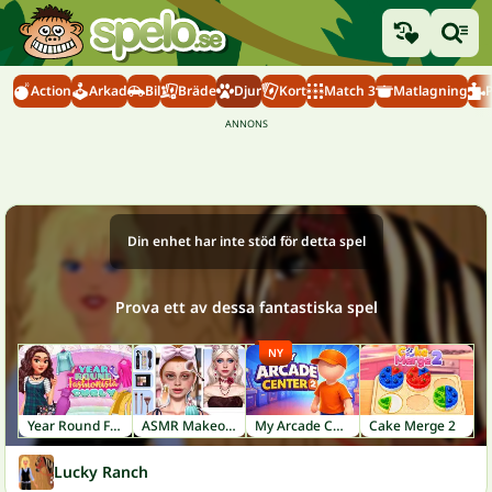
Action
Arkad
Bil
Bräde
Djur
Kort
Match 3
Matlagning
Din enhet har inte stöd för detta spel
Prova ett av dessa fantastiska spel
NY
Year Round Fashionista Curly
ASMR Makeover & Makeup Studio
My Arcade Center 2
Cake Merge 2
Lucky Ranch