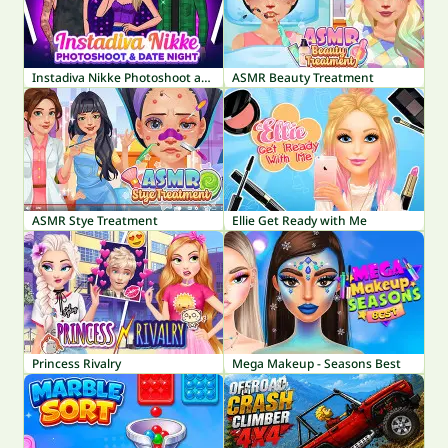
Instadiva Nikke Photoshoot and Date Night
ASMR Beauty Treatment
ASMR Stye Treatment
Ellie Get Ready with Me
Princess Rivalry
Mega Makeup - Seasons Best