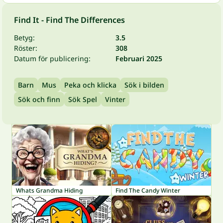
Find It - Find The Differences
Betyg:
3.5
Röster:
308
Datum för publicering:
Februari 2025
Barn
Mus
Peka och klicka
Sök i bilden
Sök och finn
Sök Spel
Vinter
Whats Grandma Hiding
Find The Candy Winter