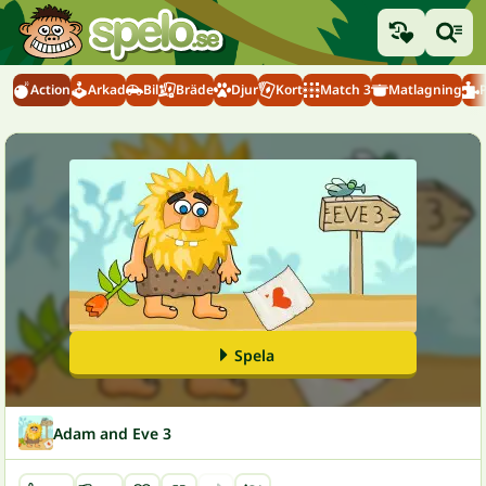
Action
Arkad
Bil
Bräde
Djur
Kort
Match 3
Matlagning
Spela
Adam and Eve 3