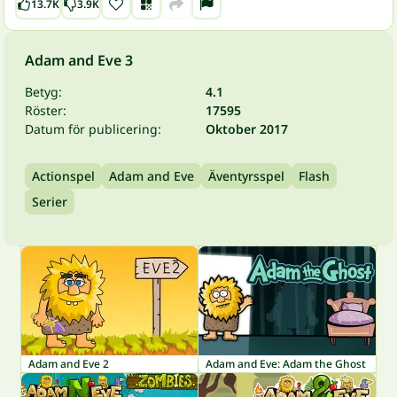
13.7K
3.9K
Adam and Eve 3
Betyg:
4.1
Röster:
17595
Datum för publicering:
Oktober 2017
Actionspel
Adam and Eve
Äventyrsspel
Flash
Serier
Adam and Eve 2
Adam and Eve: Adam the Ghost