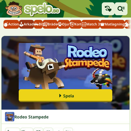
Action
Arkad
Bil
Bräde
Djur
Kort
Match 3
Matlagning
Spela
Rodeo Stampede