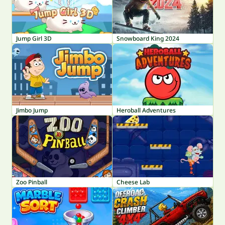
Jump Girl 3D
Snowboard King 2024
Jimbo Jump
Heroball Adventures
Zoo Pinball
Cheese Lab