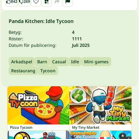
842
269
Panda Kitchen: Idle Tycoon
Betyg:
4
Röster:
1111
Datum för publicering:
Juli 2025
Arkadspel
Barn
Casual
Idle
Mini games
Restaurang
Tycoon
Pizza Tycoon
My Tiny Market