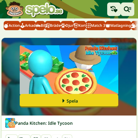
Action
Arkad
Bil
Bräde
Djur
Kort
Match 3
Matlagning
Spela
Panda Kitchen: Idle Tycoon