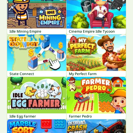
Idle Mining Empire
Cinema Empire Idle Tycoon
State Connect
My Perfect Farm
Idle Egg Farmer
Farmer Pedro