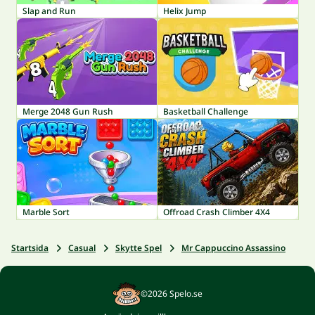
Slap and Run
Helix Jump
Merge 2048 Gun Rush
Basketball Challenge
Marble Sort
Offroad Crash Climber 4X4
Startsida
Casual
Skytte Spel
Mr Cappuccino Assassino
©2026 Spelo.se