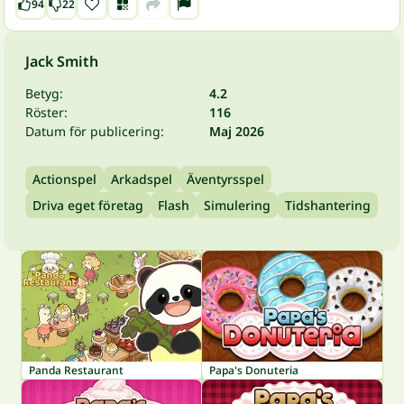
94
22
Jack Smith
Betyg:
4.2
Röster:
116
Datum för publicering:
Maj 2026
Actionspel
Arkadspel
Äventyrsspel
Driva eget företag
Flash
Simulering
Tidshantering
Panda Restaurant
Papa's Donuteria