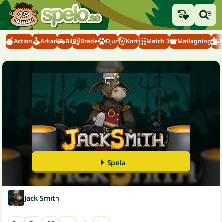
Action
Arkad
Bil
Bräde
Djur
Kort
Match 3
Matlagning
Spela
Jack Smith