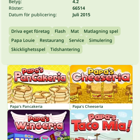
Betyg:
4.2
Röster:
66514
Datum för publicering:
Juli 2015
Driva eget företag
Flash
Mat
Matlagning spel
Papa Louie
Restaurang
Service
Simulering
Skicklighetsspel
Tidshantering
Papa's Pancakeria
Papa's Cheeseria