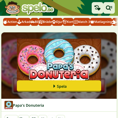
Action
Arkad
Bil
Bräde
Djur
Kort
Match 3
Matlagning
Spela
Papa's Donuteria