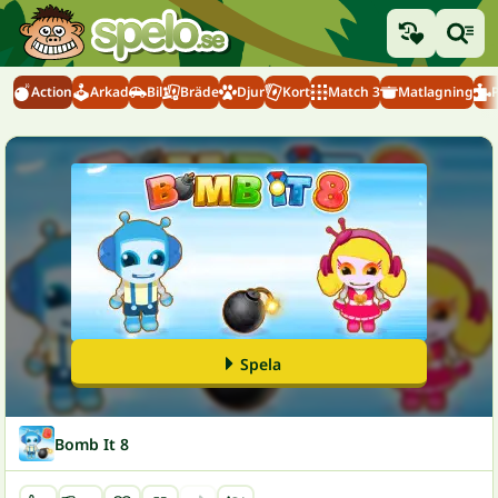
Action
Arkad
Bil
Bräde
Djur
Kort
Match 3
Matlagning
Spela
Bomb It 8