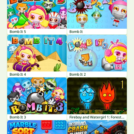
Bomb It 5
Bomb It
Bomb It 4
Bomb It 2
Bomb It 3
Fireboy and Watergirl 1: Forest Temple