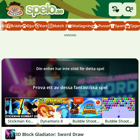
Bil
Bräde
Djur
Kort
Match 3
Matlagning
Pussel
Sport
Tjejer
Din enhet har inte stöd för detta spel
Prova ett av dessa fantastiska spel
NY
Stickman Kombat 2D
Dynamons 8
Bubble Shooter: Pirate Treasures
Bubble Shooter
3D Block Gladiator: Sword Draw