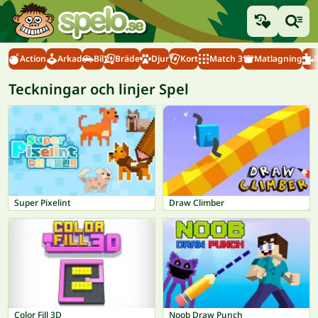
Action
Arkad
Bil
Bräde
Djur
Kort
Match 3
Matlagning
Teckningar och linjer Spel
Super Pixelint
Draw Climber
Color Fill 3D
Noob Draw Punch