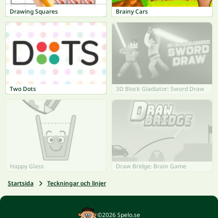
Drawing Squares
Brainy Cars
Two Dots
3D Block Gladiator: Sword Draw
Happy Glass
Draw Bridge: Brain Game
Startsida
Teckningar och linjer
©2026 Spelo.se