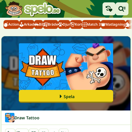
Action
Arkad
Bil
Bräde
Djur
Kort
Match 3
Matlagning
Spela
Draw Tattoo