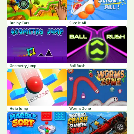
Brainy Cars
Slice It All
Geometry Jump
Ball Rush
Helix Jump
Worms Zone