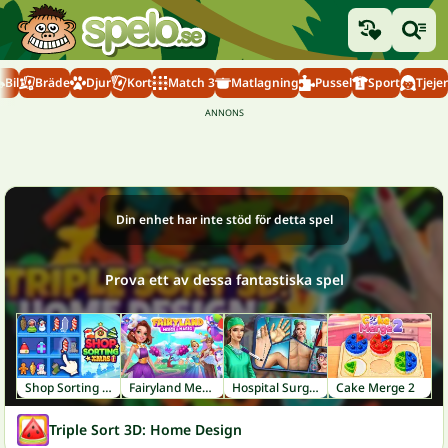
Bil
Bräde
Djur
Kort
Match 3
Matlagning
Pussel
Sport
Tjejer
Din enhet har inte stöd för detta spel
Prova ett av dessa fantastiska spel
Shop Sorting Xmas
Fairyland Merge & Magic
Hospital Surgeon: Doctor Game
Cake Merge 2
Triple Sort 3D: Home Design