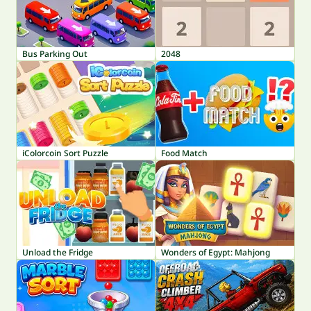
Bus Parking Out
2048
iColorcoin Sort Puzzle
Food Match
Unload the Fridge
Wonders of Egypt: Mahjong