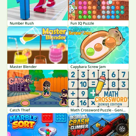
Number Rush
Fun IQ Puzzle
Master Blender
Capybara Screw Jam
Catch Thief
Math Crossword Puzzle - Genius Edition