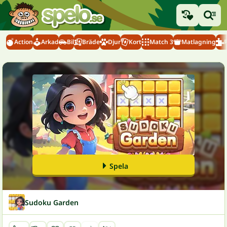
Action
Arkad
Bil
Bräde
Djur
Kort
Match 3
Matlagning
Spela
Sudoku Garden