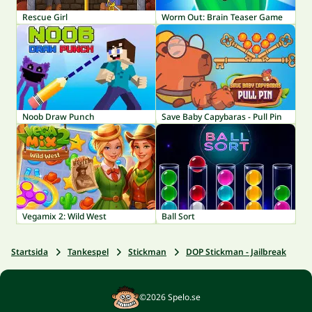
Rescue Girl
Worm Out: Brain Teaser Game
Noob Draw Punch
Save Baby Capybaras - Pull Pin
Vegamix 2: Wild West
Ball Sort
Startsida
Tankespel
Stickman
DOP Stickman - Jailbreak
©2026 Spelo.se