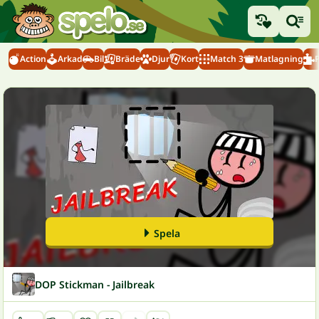
Action
Arkad
Bil
Bräde
Djur
Kort
Match 3
Matlagning
Spela
DOP Stickman - Jailbreak