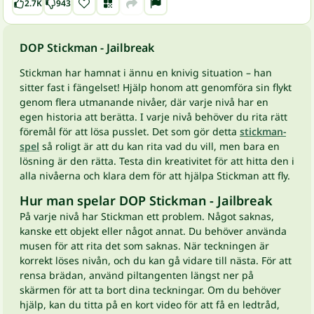
2.7K
943
DOP Stickman - Jailbreak
Stickman har hamnat i ännu en knivig situation – han
sitter fast i fängelset! Hjälp honom att genomföra sin flykt
genom flera utmanande nivåer, där varje nivå har en
egen historia att berätta. I varje nivå behöver du rita rätt
föremål för att lösa pusslet. Det som gör detta
stickman-
spel
så roligt är att du kan rita vad du vill, men bara en
lösning är den rätta. Testa din kreativitet för att hitta den i
alla nivåerna och klara dem för att hjälpa Stickman att fly.
Hur man spelar DOP Stickman - Jailbreak
På varje nivå har Stickman ett problem. Något saknas,
kanske ett objekt eller något annat. Du behöver använda
musen för att rita det som saknas. När teckningen är
korrekt löses nivån, och du kan gå vidare till nästa. För att
rensa brädan, använd piltangenten längst ner på
skärmen för att ta bort dina teckningar. Om du behöver
hjälp, kan du titta på en kort video för att få en ledtråd,