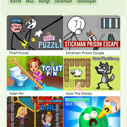
Konst
Mus
Roligt
Stickman
Tankespel
Thief Puzzle
Stickman Prison Escape
Toilet Pin
Save The Sheep