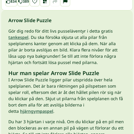
834
389
Arrow Slide Puzzle
Gör dig redo för ditt livs pusseläventyr i detta gratis
tankespel
. Du ska försöka skjuta ut alla pilar från
spelplanens kanter genom att klicka på dem. När alla
pilar är borta avslöjas en bild. Klara flera nivåer för att
låsa upp nya bakgrunder! Se till att inte förlora några
hjärtan och fortsätt lösa pussel med pilarna.
Hur man spelar Arrow Slide Puzzle
I Arrow Slide Puzzle ligger pilar utspridda över hela
spelplanen. Det är bara riktningen på pilspetsen som
spelar roll, eftersom det är åt det hållet pilen rör sig när
du klickar på den. Skjut ut pilarna från spelplanen och få
bort dem alla för att avslöja bilderna i
detta
hjärngympaspel
.
Du har 3 hjärtan i varje nivå. Om du klickar på en pil men
den blockeras av en annan pil på vägen ut förlorar du ett