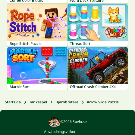
Coffee Color Blocks
Word Deck Solitaire
Rope Stitch Puzzle
Thread Sort
Marble Sort
Offroad Crash Climber 4X4
Startsida
Tankespel
Hjärnbrytare
Arrow Slide Puzzle
©2026 Spelo.se
Användningsvillkor