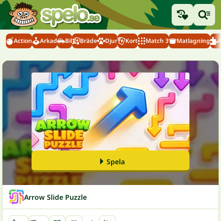
Action
Arkad
Bil
Bräde
Djur
Kort
Match 3
Matlagning
Spela
Arrow Slide Puzzle