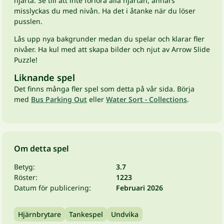
hjärta. Se till att inte förlora alla hjärtan, annars
misslyckas du med nivån. Ha det i åtanke när du löser
pusslen.
Lås upp nya bakgrunder medan du spelar och klarar fler
nivåer. Ha kul med att skapa bilder och njut av Arrow Slide
Puzzle!
Liknande spel
Det finns många fler spel som detta på vår sida. Börja
med
Bus Parking Out
eller
Water Sort - Collections
.
Om detta spel
Betyg:
3.7
Röster:
1223
Datum för publicering:
Februari 2026
Hjärnbrytare
Tankespel
Undvika