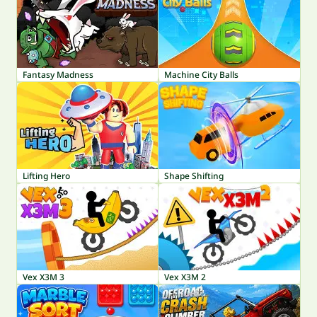
Fantasy Madness
Machine City Balls
Lifting Hero
Shape Shifting
Vex X3M 3
Vex X3M 2