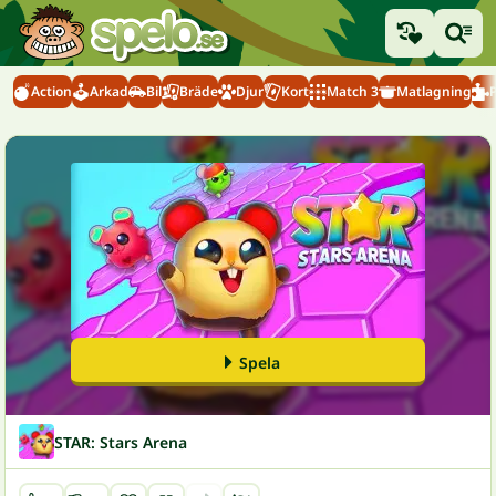
Action
Arkad
Bil
Bräde
Djur
Kort
Match 3
Matlagning
Spela
STAR: Stars Arena