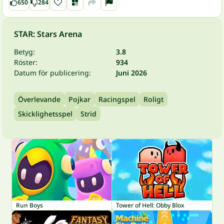
650
284
STAR: Stars Arena
Betyg:
3.8
Röster:
934
Datum för publicering:
Juni 2026
Överlevande
Pojkar
Racingspel
Roligt
Skicklighetsspel
Strid
Run Boys
Tower of Hell: Obby Blox