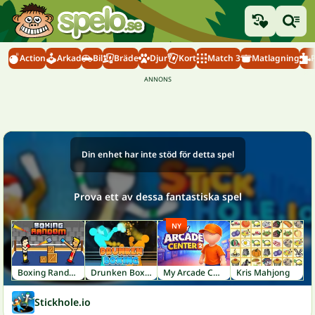
Action
Arkad
Bil
Bräde
Djur
Kort
Match 3
Matlagning
Din enhet har inte stöd för detta spel
Prova ett av dessa fantastiska spel
NY
Boxing Random
Drunken Boxing
My Arcade Center 2
Kris Mahjong
Stickhole.io