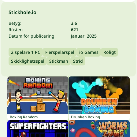
Stickhole.io
Betyg:
3.6
Röster:
621
Datum för publicering:
Januari 2025
2 spelare 1 PC
Flerspelarspel
io Games
Roligt
Skicklighetsspel
Stickman
Strid
Boxing Random
Drunken Boxing