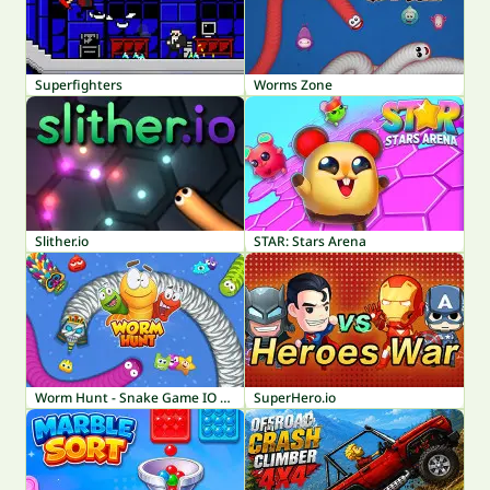
Superfighters
Worms Zone
Slither.io
STAR: Stars Arena
Worm Hunt - Snake Game IO Zone
SuperHero.io