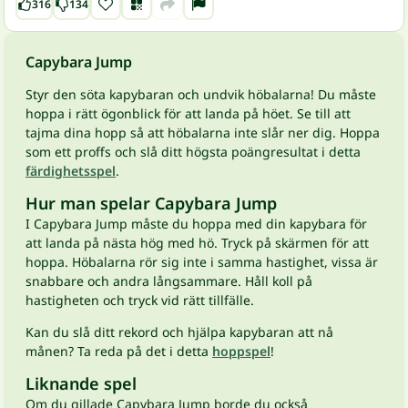
316
134
Capybara Jump
Styr den söta kapybaran och undvik höbalarna! Du måste
hoppa i rätt ögonblick för att landa på höet. Se till att
tajma dina hopp så att höbalarna inte slår ner dig. Hoppa
som ett proffs och slå ditt högsta poängresultat i detta
färdighetsspel
.
Hur man spelar Capybara Jump
I Capybara Jump måste du hoppa med din kapybara för
att landa på nästa hög med hö. Tryck på skärmen för att
hoppa. Höbalarna rör sig inte i samma hastighet, vissa är
snabbare och andra långsammare. Håll koll på
hastigheten och tryck vid rätt tillfälle.
Kan du slå ditt rekord och hjälpa kapybaran att nå
månen? Ta reda på det i detta
hoppspel
!
Liknande spel
Om du gillade Capybara Jump borde du också