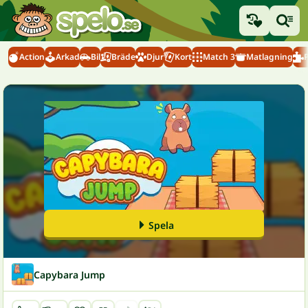
Action
Arkad
Bil
Bräde
Djur
Kort
Match 3
Matlagning
Spela
Capybara Jump