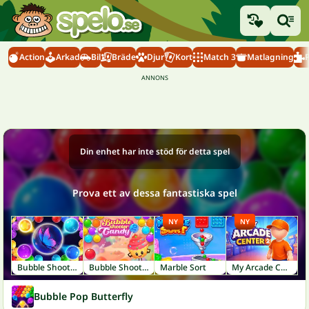
Action
Arkad
Bil
Bräde
Djur
Kort
Match 3
Matlagning
Din enhet har inte stöd för detta spel
Prova ett av dessa fantastiska spel
NY
NY
Bubble Shooter Butterfly
Bubble Shooter Candy 2
Marble Sort
My Arcade Center 2
Bubble Pop Butterfly