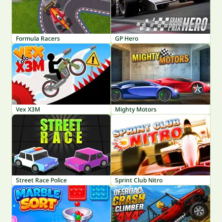
Formula Racers
GP Hero
Vex X3M
Mighty Motors
Street Race Police
Sprint Club Nitro