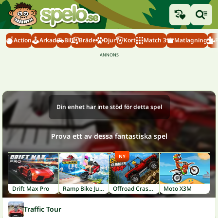
Action
Arkad
Bil
Bräde
Djur
Kort
Match 3
Matlagning
Din enhet har inte stöd för detta spel
Prova ett av dessa fantastiska spel
NY
Drift Max Pro
Ramp Bike Jumping
Offroad Crash Climber 4X4
Moto X3M
Traffic Tour