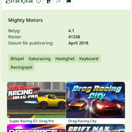
31.9K
9.4K
Mighty Motors
Betyg:
4.1
Röster:
41338
Datum för publicering:
April 2018
Bilspel
Gaturacing
Hastighet
Keyboard
Racingspel
Super Racing GT: Drag Pro
Drag Racing City