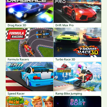
Drag Race 3D
Drift Max Pro
Formula Racers
Turbo Race 3D
Speed Racer
Ramp Bike Jumping