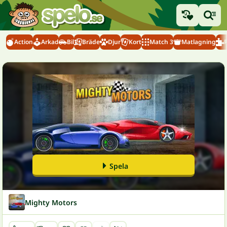
Action
Arkad
Bil
Bräde
Djur
Kort
Match 3
Matlagning
Spela
Mighty Motors