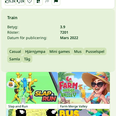
5.2K
2K
Train
Betyg:
3.9
Röster:
7201
Datum för publicering:
Mars 2022
Casual
Hjärnjympa
Mini games
Mus
Pusselspel
Samla
Tåg
Slap and Run
Farm Merge Valley