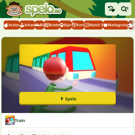
Action
Arkad
Bil
Bräde
Djur
Kort
Match 3
Matlagning
Spela
Train