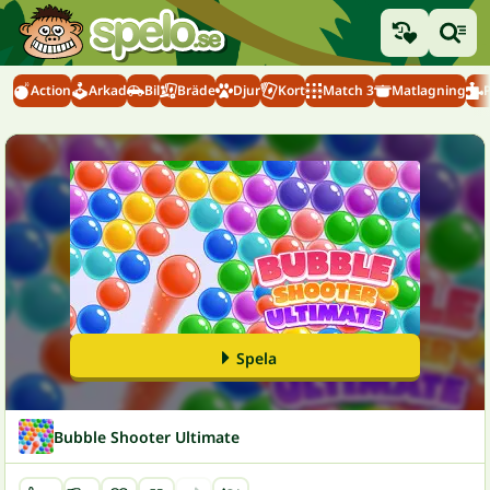
Action
Arkad
Bil
Bräde
Djur
Kort
Match 3
Matlagning
Spela
Bubble Shooter Ultimate