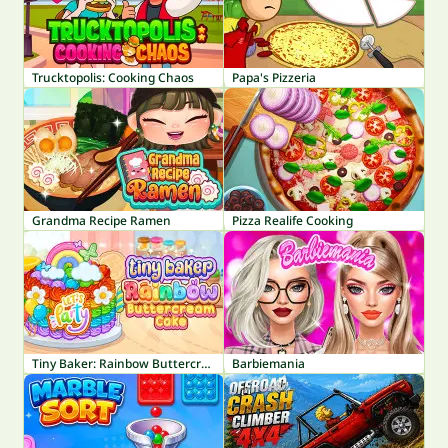
Trucktopolis: Cooking Chaos
Papa's Pizzeria
Grandma Recipe Ramen
Pizza Realife Cooking
Tiny Baker: Rainbow Buttercream Cake
Barbiemania