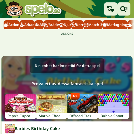
Action
Arkad
Bil
Bräde
Djur
Kort
Match 3
Matlagning
Din enhet har inte stöd för detta spel
Prova ett av dessa fantastiska spel
NY
Papa's Cupcakeria
Marble Cheesecake
Offroad Crash Climber 4X4
Bubble Shooter
Barbies Birthday Cake