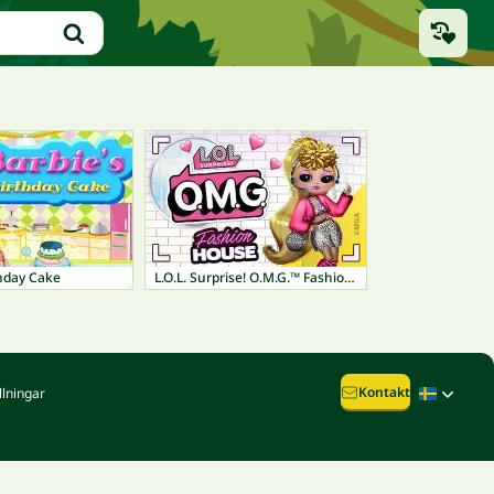
thday Cake
L.O.L. Surprise! O.M.G.™ Fashion House
Kontakt
llningar