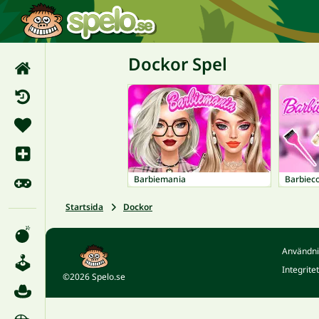
Dockor Spel
Barbiemania
Barbiec
Startsida
Dockor
Användni
Integrite
©2026 Spelo.se