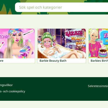
ore
Barbie Beauty Bath
Barbies Bir
ngsvillkor
Sekretessinstä
ts- och cookiepolicy