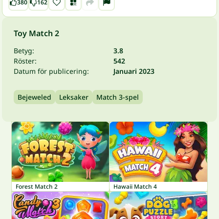
380
162
Toy Match 2
Betyg:
3.8
Röster:
542
Datum för publicering:
Januari 2023
Bejeweled
Leksaker
Match 3-spel
Forest Match 2
Hawaii Match 4