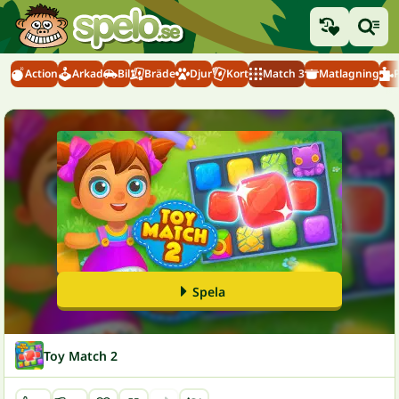
Action
Arkad
Bil
Bräde
Djur
Kort
Match 3
Matlagning
Spela
Toy Match 2