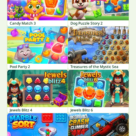
Candy Match 3
Dog Puzzle Story 2
Pool Party 2
Treasures of the Mystic Sea
Jewels Blitz 4
Jewels Blitz 6