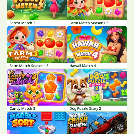
Forest Match 2
Farm Match Seasons 2
Farm Match Seasons 3
Hawaii Match 4
Candy Match 3
Dog Puzzle Story 2