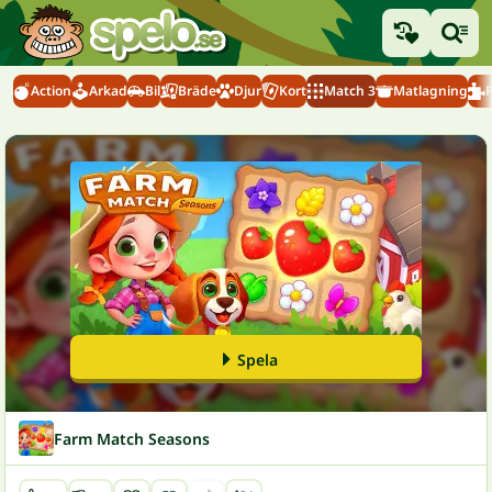
Action
Arkad
Bil
Bräde
Djur
Kort
Match 3
Matlagning
Spela
Farm Match Seasons