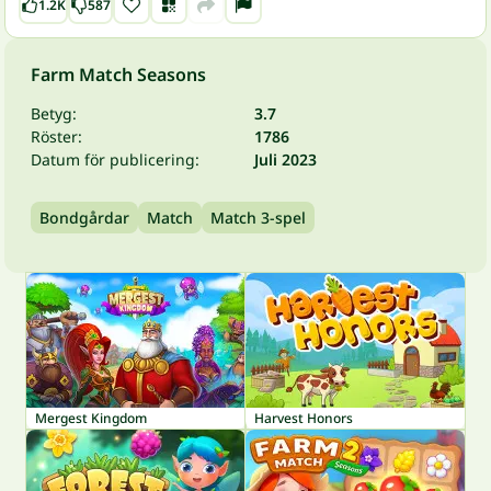
1.2K
587
Farm Match Seasons
Betyg:
3.7
Röster:
1786
Datum för publicering:
Juli 2023
Bondgårdar
Match
Match 3-spel
Mergest Kingdom
Harvest Honors