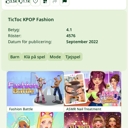
3.5K
1.1K
TicToc KPOP Fashion
Betyg:
4.1
Röster:
4576
Datum för publicering:
September 2022
Barn
Klä på spel
Mode
Tjejspel
Fashion Battle
ASMR Nail Treatment