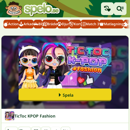
Action
Arkad
Bil
Bräde
Djur
Kort
Match 3
Matlagning
Spela
TicToc KPOP Fashion