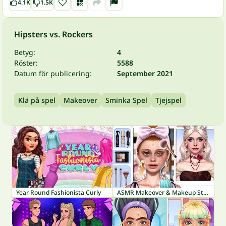
4.1K
1.5K
Hipsters vs. Rockers
Betyg:
4
Röster:
5588
Datum för publicering:
September 2021
Klä på spel
Makeover
Sminka Spel
Tjejspel
Year Round Fashionista Curly
ASMR Makeover & Makeup Studio