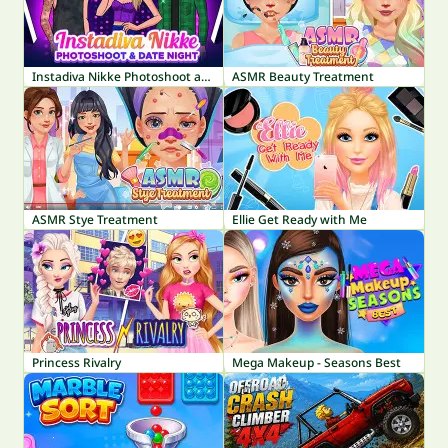
Instadiva Nikke Photoshoot and Date Night
ASMR Beauty Treatment
ASMR Stye Treatment
Ellie Get Ready with Me
Princess Rivalry
Mega Makeup - Seasons Best