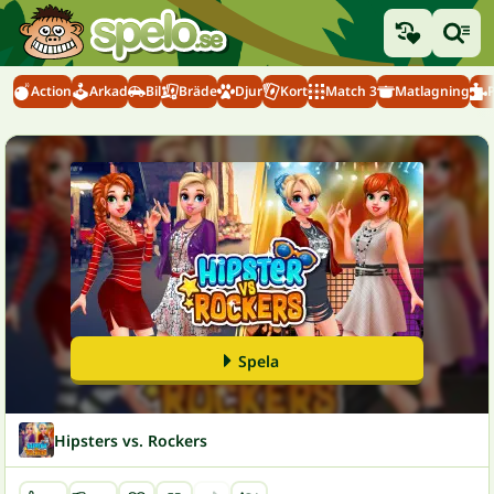
Action
Arkad
Bil
Bräde
Djur
Kort
Match 3
Matlagning
Spela
Hipsters vs. Rockers