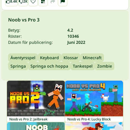
8.4K
2K
Noob vs Pro 3
Betyg:
4.2
Röster:
10346
Datum för publicering:
Juni 2022
Äventyrsspel
Keyboard
Klossar
Minecraft
Springa
Springa och hoppa
Tankespel
Zombie
Noob vs Pro 2: Jailbreak
Noob vs Pro 4: Lucky Block