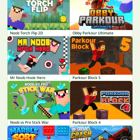
Noob Torch Flip 2D
Obby Parkour Ultimate
Mr Noob Hook Hero
Parkour Block 5
Noob vs Pro Stick War
Parkour Block 4