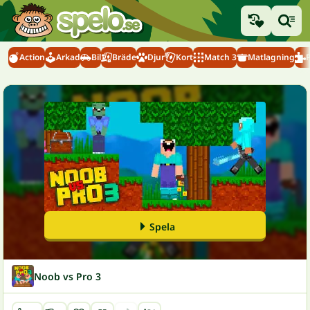
Action
Arkad
Bil
Bräde
Djur
Kort
Match 3
Matlagning
Spela
Noob vs Pro 3