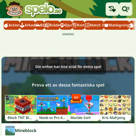
Action
Arkad
Bil
Bräde
Djur
Kort
Match 3
Matlagning
Din enhet har inte stöd för detta spel
Prova ett av dessa fantastiska spel
NY
Block TNT Blast
Noob vs Pro 4: Lucky Block
Marble Sort
Kris Mahjong
Mineblock