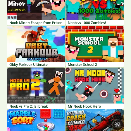
Noob Miner: Escape from Prison
Noob vs 1000 Zombies!
Obby Parkour Ultimate
Monster School 2
Noob vs Pro 2: Jailbreak
Mr Noob Hook Hero