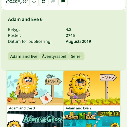
2.2K
554
Adam and Eve 6
Betyg:
4.2
Röster:
2745
Datum för publicering:
Augusti 2019
Adam and Eve
Äventyrsspel
Serier
Adam and Eve 3
Adam and Eve 2