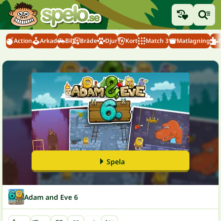
Action
Arkad
Bil
Bräde
Djur
Kort
Match 3
Matlagning
Spela
Adam and Eve 6