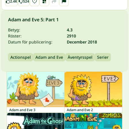
2.4K
524
Adam and Eve 5: Part 1
Betyg:
4.3
Röster:
2910
Datum för publicering:
December 2018
Actionspel
Adam and Eve
Äventyrsspel
Serier
Adam and Eve 3
Adam and Eve 2