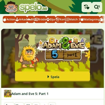
Action
Arkad
Bil
Bräde
Djur
Kort
Match 3
Matlagning
Spela
Adam and Eve 5: Part 1