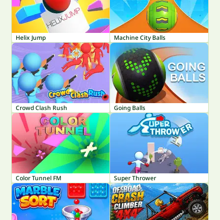
Helix Jump
Machine City Balls
Crowd Clash Rush
Going Balls
Color Tunnel FM
Super Thrower