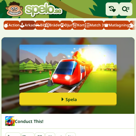
Action
Arkad
Bil
Bräde
Djur
Kort
Match 3
Matlagning
Spela
Conduct This!