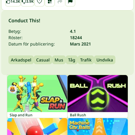
14.3K
3.9K
Conduct This!
Betyg:
4.1
Röster:
18244
Datum för publicering:
Mars 2021
Arkadspel
Casual
Mus
Tåg
Trafik
Undvika
Slap and Run
Ball Rush