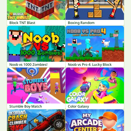
Block TNT Blast
Boxing Random
Noob vs 1000 Zombies!
Noob vs Pro 4: Lucky Block
Stumble Boy Match
Color Galaxy