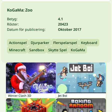
KoGaMa: Zoo
Betyg:
4.1
Röster:
20423
Datum för publicering:
Oktober 2017
Actionspel
Djurparker
Flerspelarspel
Keyboard
Minecraft
Sandbox
Skytte Spel
KoGaMa
Winter Clash 3D
Jet Boi