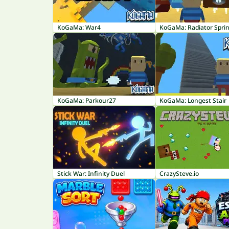
KoGaMa: War4
KoGaMa: Radiator Spri
KoGaMa: Parkour27
KoGaMa: Longest Stair
Stick War: Infinity Duel
CrazySteve.io