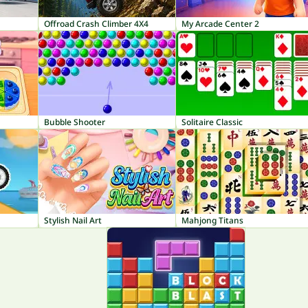
Offroad Crash Climber 4X4
My Arcade Center 2
Bubble Shooter
Solitaire Classic
Stylish Nail Art
Mahjong Titans