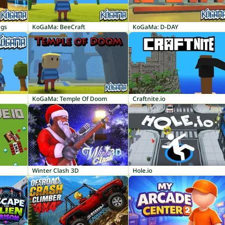
ngs
KoGaMa: BeeCraft
KoGaMa: D-DAY
KoGaMa: Temple Of Doom
Craftnite.io
Winter Clash 3D
Hole.io