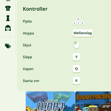
Kontroller
Flytta
Mellanslag
Hoppa
Skjut
V
Släpp
Q
Vapen
K
Starta om