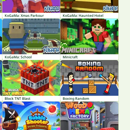
KoGaMa: Xmas Parkour
KoGaMa: Haunted Hotel
KoGaMa: School
Minicraft
Block TNT Blast
Boxing Random