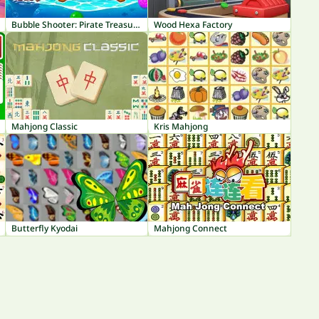
Bubble Shooter: Pirate Treasures
Wood Hexa Factory
Mahjong Classic
Kris Mahjong
Butterfly Kyodai
Mahjong Connect