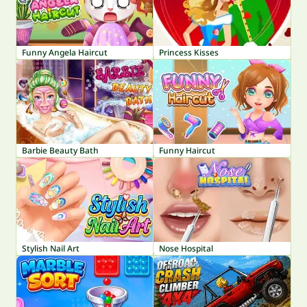
Funny Angela Haircut
Princess Kisses
Barbie Beauty Bath
Funny Haircut
Stylish Nail Art
Nose Hospital