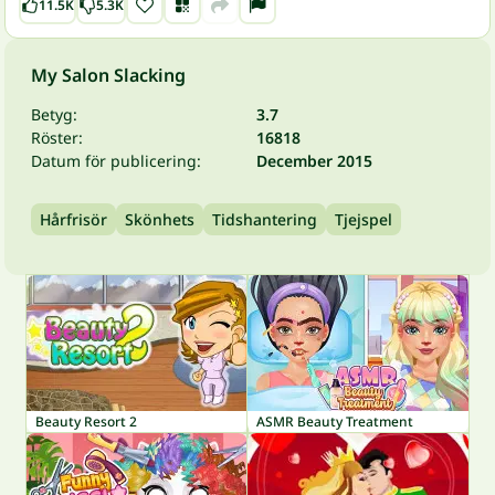
11.5K
5.3K
My Salon Slacking
Betyg:
3.7
Röster:
16818
Datum för publicering:
December 2015
Hårfrisör
Skönhets
Tidshantering
Tjejspel
Beauty Resort 2
ASMR Beauty Treatment