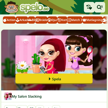
Action
Arkad
Bil
Bräde
Djur
Kort
Match 3
Matlagning
Spela
My Salon Slacking