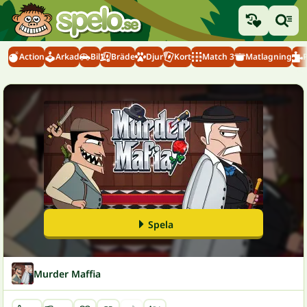
Action
Arkad
Bil
Bräde
Djur
Kort
Match 3
Matlagning
Spela
Murder Maffia