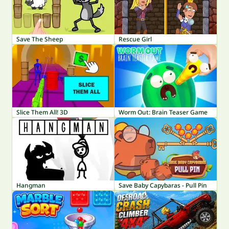
Save The Sheep
Rescue Girl
Slice Them All! 3D
Worm Out: Brain Teaser Game
Hangman
Save Baby Capybaras - Pull Pin