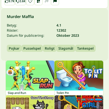
9.7K
2.6K
Murder Maffia
Betyg:
4.1
Röster:
12302
Datum för publicering:
Oktober 2023
Pojkar
Pusselspel
Roligt
Slagsmål
Tankespel
Slap and Run
Toilet Pin