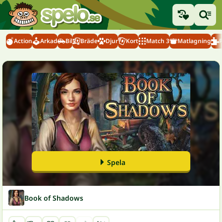
Action
Arkad
Bil
Bräde
Djur
Kort
Match 3
Matlagning
Spela
Book of Shadows