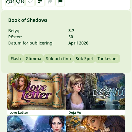
34
16
Book of Shadows
Betyg:
3.7
Röster:
50
Datum för publicering:
April 2026
Flash
Gömma
Sök och finn
Sök Spel
Tankespel
Love Letter
Déjà Vu