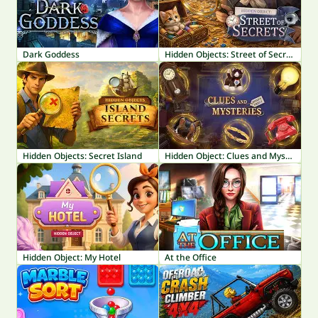
Dark Goddess
Hidden Objects: Street of Secrets
Hidden Objects: Secret Island
Hidden Object: Clues and Mysteries
Hidden Object: My Hotel
At the Office