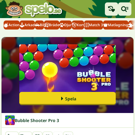
Action
Arkad
Bil
Bräde
Djur
Kort
Match 3
Matlagning
Spela
Bubble Shooter Pro 3