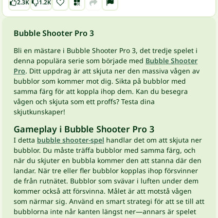
2.3K
1.2K
Bubble Shooter Pro 3
Bli en mästare i Bubble Shooter Pro 3, det tredje spelet i
denna populära serie som började med
Bubble Shooter
Pro
. Ditt uppdrag är att skjuta ner den massiva vågen av
bubblor som kommer mot dig. Sikta på bubblor med
samma färg för att koppla ihop dem. Kan du besegra
vågen och skjuta som ett proffs? Testa dina
skjutkunskaper!
Gameplay i Bubble Shooter Pro 3
I detta
bubble shooter-spel
handlar det om att skjuta ner
bubblor. Du måste träffa bubblor med samma färg, och
när du skjuter en bubbla kommer den att stanna där den
landar. När tre eller fler bubblor kopplas ihop försvinner
de från rutnätet. Bubblor som svävar i luften under dem
kommer också att försvinna. Målet är att motstå vågen
som närmar sig. Använd en smart strategi för att se till att
bubblorna inte når kanten längst ner—annars är spelet