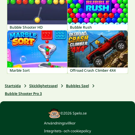
Bubble Shooter HD
Bubble Rush
Marble Sort
Offroad Crash Climber 4X4
Startsida
Skicklighetsspel
Bubbles Spel
Bubble Shooter Pro 3
©2026 Spelo.se
Användningsvillkor
Integritets- och cookiepolicy