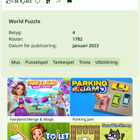
1.3K
453
World Puzzle
Betyg:
4
Röster:
1782
Datum för publicering:
Januari 2023
Mus
Pusselspel
Tankespel
Trivia
Utbildning
Fairyland Merge & Magic
Parking Jam