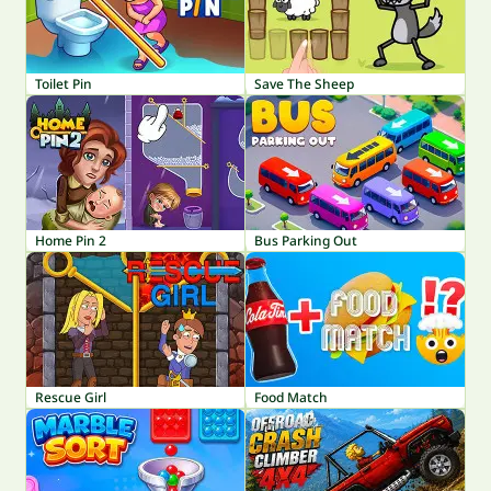
Toilet Pin
Save The Sheep
Home Pin 2
Bus Parking Out
Rescue Girl
Food Match