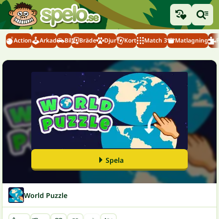
Action
Arkad
Bil
Bräde
Djur
Kort
Match 3
Matlagning
Spela
World Puzzle