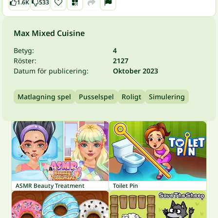
1.6K
533
Max Mixed Cuisine
Betyg:
4
Röster:
2127
Datum för publicering:
Oktober 2023
Matlagning spel
Pusselspel
Roligt
Simulering
ASMR Beauty Treatment
Toilet Pin