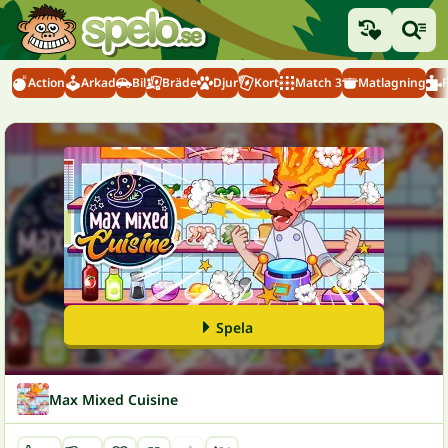
Action
Arkad
Bil
Bräde
Djur
Kort
Match 3
Matlagning
Spela
Max Mixed Cuisine