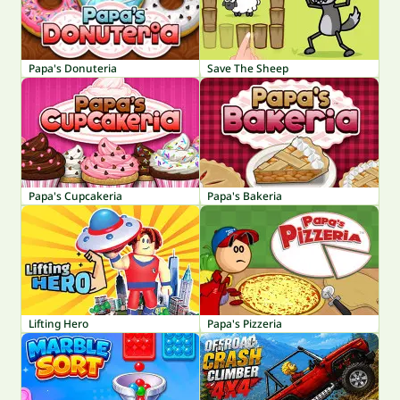
Papa's Donuteria
Save The Sheep
Papa's Cupcakeria
Papa's Bakeria
Lifting Hero
Papa's Pizzeria